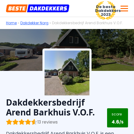
De beste
Dakdekkers
2023
Home
»
Dakdekker Norg
»
Dakdekkersbedrijf Arend Barkhuis V.O.F.
Voor dakdekkersbedrijven
Dakdekkersbedrijf
Arend Barkhuis V.O.F.
score
4.6
13 reviews
/5
Dakdekkersbedrijf Arend Barkhuis V.O.F. is een