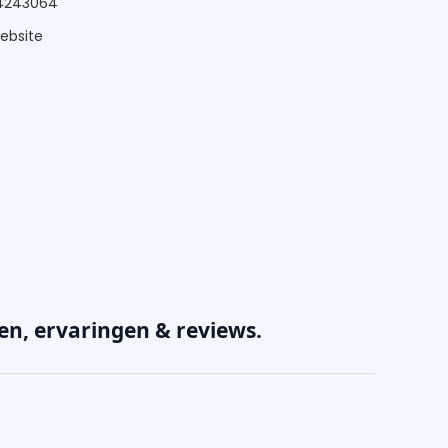
24243064
website
en, ervaringen & reviews.