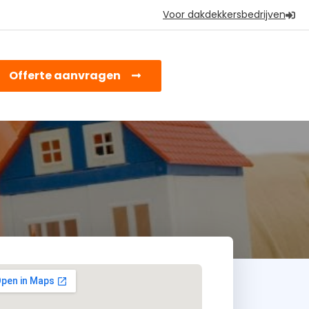
Voor dakdekkersbedrijven
earch
Offerte aanvragen
or