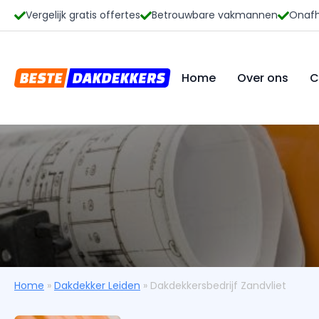
Vergelijk gratis offertes
Betrouwbare vakmannen
Onafh
Home
Over ons
C
Home
»
Dakdekker Leiden
»
Dakdekkersbedrijf Zandvliet