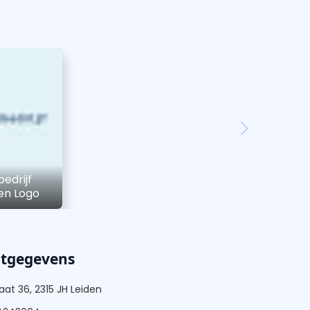
edrijf
den Logo
ctgegevens
aat 36, 2315 JH Leiden