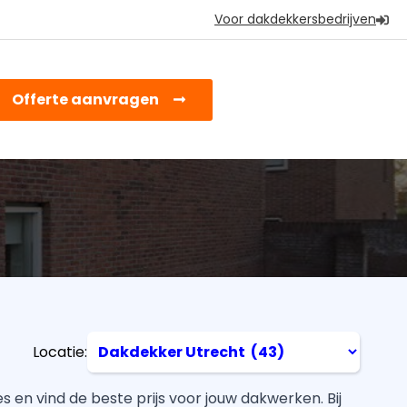
Voor dakdekkersbedrijven
earch
Offerte aanvragen
or
Filter
Locatie:
Volgens
Locatie
 en vind de beste prijs voor jouw dakwerken. Bij