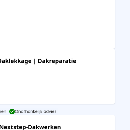
Daklekkage | Dakreparatie
nen
Onafhankelijk advies
f Nextstep-Dakwerken