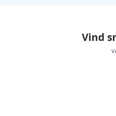
Vind s
V