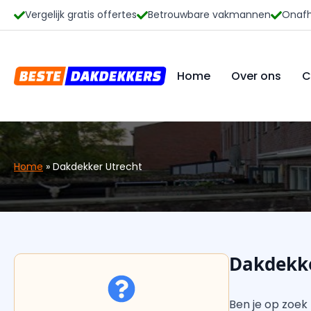
Vergelijk gratis offertes
Betrouwbare vakmannen
Onafh
Home
Over ons
C
Home
»
Dakdekker Utrecht
Dakdekke
Ben je op zoek