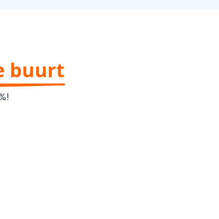
e buurt
%!