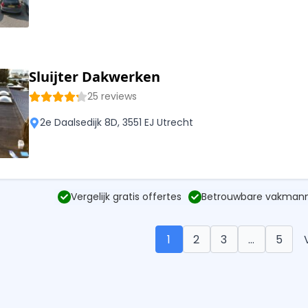
Sluijter Dakwerken
25 reviews
2e Daalsedijk 8D, 3551 EJ Utrecht
Vergelijk gratis offertes
Betrouwbare vakman
1
2
3
…
5