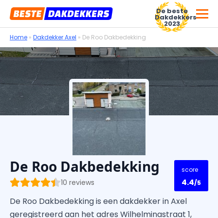
De beste
Dakdekkers
2023
Home
»
Dakdekker Axel
»
De Roo Dakbedekking
Voor dakdekkersbedrijven
De Roo Dakbedekking
score
4.4
10 reviews
/5
De Roo Dakbedekking is een dakdekker in Axel
geregistreerd aan het adres Wilhelminastraat 1,