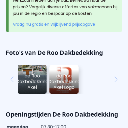
werkzaamheden aan je dak. Benieuwd naar de
prijzen? Vergelijk diverse offertes van vakmannen bij
jou in de regio en bespaar op de kosten.
Vraag nu gratis en vrijblijvend prijsopgave
Foto's van De Roo Dakbedekking
de Roo
de Roo
Dakbedekking
Dakbedekking
Axel
Axel Logo
Openingstijden De Roo Dakbedekking
07:30-17:00
maandag