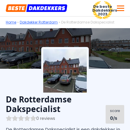
De beste
Dakdekkers
2023
Home
»
Dakdekker Rotterdam
»
De Rotterdamse Dakspecialist
Voor dakdekkersbedrijven
De Rotterdamse
Dakspecialist
score
0
0 reviews
/5
De Rotterdamse Dakspecialist is een dakdekker in