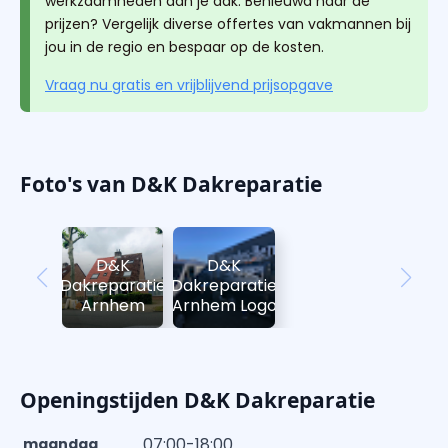
werkzaamheden aan je dak. Benieuwd naar de
prijzen? Vergelijk diverse offertes van vakmannen bij
jou in de regio en bespaar op de kosten.
Vraag nu gratis en vrijblijvend prijsopgave
Foto's van D&K Dakreparatie
D&K
D&K
Dakreparatie
Dakreparatie
Arnhem
Arnhem Logo
Openingstijden D&K Dakreparatie
07:00-18:00
maandag