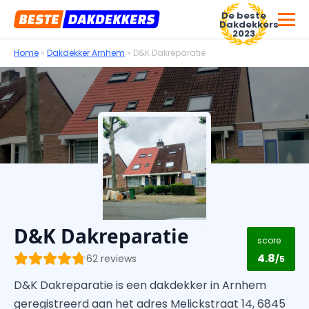
De beste
Dakdekkers
2023
Home
»
Dakdekker Arnhem
»
D&K Dakreparatie
Voor dakdekkersbedrijven
D&K Dakreparatie
score
4.8
62 reviews
/5
D&K Dakreparatie is een dakdekker in Arnhem
geregistreerd aan het adres Melickstraat 14, 6845