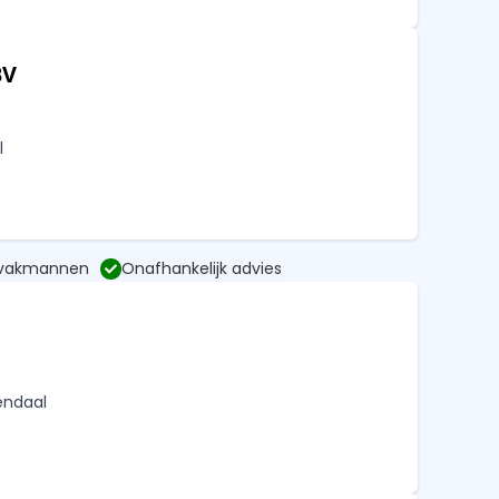
BV
l
 vakmannen
Onafhankelijk advies
endaal