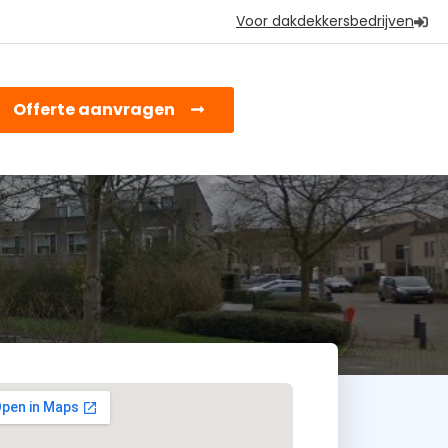
Voor dakdekkersbedrijven
earch
Offerte aanvragen
or