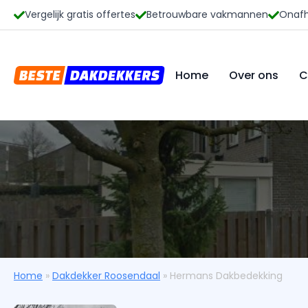
Vergelijk gratis offertes
Betrouwbare vakmannen
Onafh
Home
Over ons
C
Home
»
Dakdekker Roosendaal
»
Hermans Dakbedekking