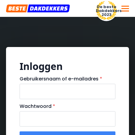
De beste
Dakdekkers
2023
Inloggen
Voor dakdekkersbedrijven
Gebruikersnaam of e-mailadres
*
Wachtwoord
*