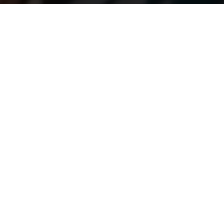
Vind snel een
Dakdekker in de
buurt
Vergelijk gratis offertes en bespaar tot
wel 40%!
Prijsopgave ontvangen