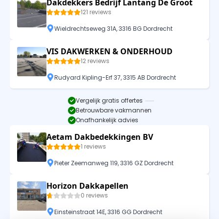
Dakdekkers Bedrijf Lantang De Groot
121 reviews
Wieldrechtseweg 31A, 3316 BG Dordrecht
VIS DAKWERKEN & ONDERHOUD
12 reviews
Rudyard Kipling-Erf 37, 3315 AB Dordrecht
Vergelijk gratis offertes
Betrouwbare vakmannen
Onafhankelijk advies
Aetam Dakbedekkingen BV
1 reviews
Pieter Zeemanweg 119, 3316 GZ Dordrecht
Horizon Dakkapellen
0 reviews
Einsteinstraat 14E, 3316 GG Dordrecht