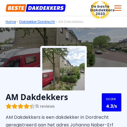
De beste
Dakdekkers
2023
Home
»
Dakdekker Dordrecht
»
AM Dakdekkers
Voor dakdekkersbedrijven
AM Dakdekkers
score
4.3
15 reviews
/5
AM Dakdekkers is een dakdekker in Dordrecht
geregistreerd aan het adres Johanna Naber-Erf