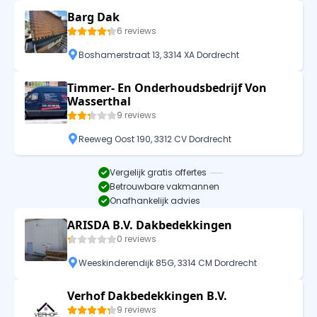
Barg Dak
6 reviews
Boshamerstraat 13, 3314 XA Dordrecht
Timmer- En Onderhoudsbedrijf Von
Wasserthal
9 reviews
Reeweg Oost 190, 3312 CV Dordrecht
Vergelijk gratis offertes
Betrouwbare vakmannen
Onafhankelijk advies
ARISDA B.V. Dakbedekkingen
0 reviews
Weeskinderendijk 85G, 3314 CM Dordrecht
Verhof Dakbedekkingen B.V.
9 reviews