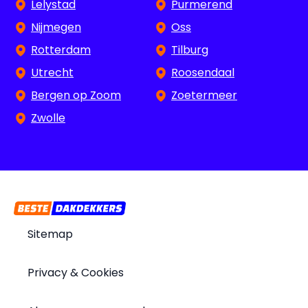
Lelystad
Purmerend
Nijmegen
Oss
Rotterdam
Tilburg
Utrecht
Roosendaal
Bergen op Zoom
Zoetermeer
Zwolle
Sitemap
Privacy & Cookies