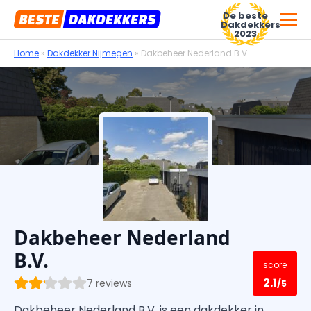
De beste
Dakdekkers
2023
Home
»
Dakdekker Nijmegen
»
Dakbeheer Nederland B.V.
Voor dakdekkersbedrijven
Dakbeheer Nederland
B.V.
score
2.1
7 reviews
/5
Dakbeheer Nederland B.V. is een dakdekker in