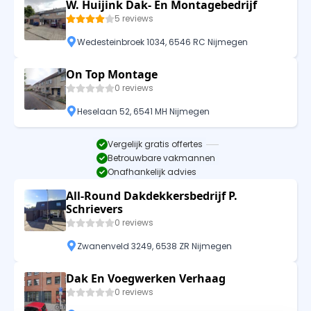
W. Huijink Dak- En Montagebedrijf
5 reviews
Wedesteinbroek 1034, 6546 RC Nijmegen
On Top Montage
0 reviews
Heselaan 52, 6541 MH Nijmegen
Vergelijk gratis offertes
Betrouwbare vakmannen
Onafhankelijk advies
All-Round Dakdekkersbedrijf P.
Schrievers
0 reviews
Zwanenveld 3249, 6538 ZR Nijmegen
Dak En Voegwerken Verhaag
0 reviews