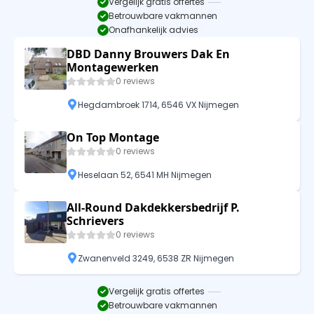
Vergelijk gratis offertes
Betrouwbare vakmannen
Onafhankelijk advies
DBD Danny Brouwers Dak En
Montagewerken
0 reviews
Hegdambroek 1714, 6546 VX Nijmegen
On Top Montage
0 reviews
Heselaan 52, 6541 MH Nijmegen
All-Round Dakdekkersbedrijf P.
Schrievers
0 reviews
Zwanenveld 3249, 6538 ZR Nijmegen
Vergelijk gratis offertes
Betrouwbare vakmannen