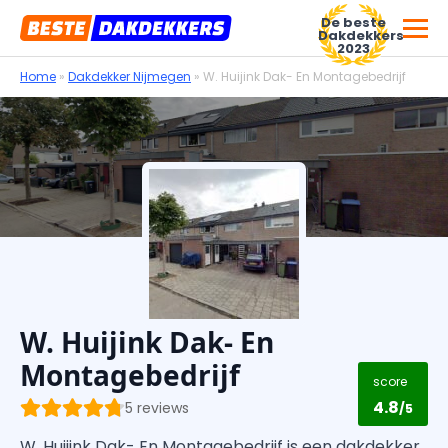
De beste
Dakdekkers
2023
Home
»
Dakdekker Nijmegen
»
W. Huijink Dak- En Montagebedrijf
Voor dakdekkersbedrijven
W. Huijink Dak- En
Montagebedrijf
score
4.8
5 reviews
/5
W. Huijink Dak- En Montagebedrijf is een dakdekker