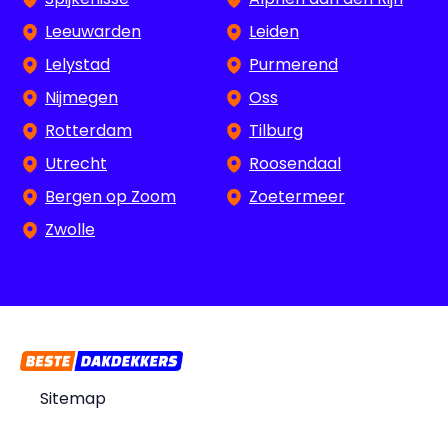
Leeuwarden
Leiden
Lelystad
Purmerend
Nijmegen
Oss
Rotterdam
Tilburg
Utrecht
Roosendaal
Bergen op Zoom
Zoetermeer
Zwolle
Sitemap