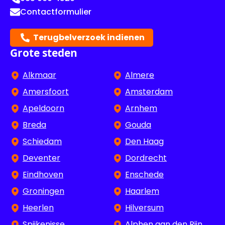
Contactformulier
Terugbelverzoek indienen
Grote steden
Alkmaar
Almere
Amersfoort
Amsterdam
Apeldoorn
Arnhem
Breda
Gouda
Schiedam
Den Haag
Deventer
Dordrecht
Eindhoven
Enschede
Groningen
Haarlem
Heerlen
Hilversum
Spijkenisse
Alphen aan den Rijn