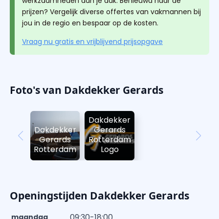
werkzaamheden aan je dak. Benieuwd naar de
prijzen? Vergelijk diverse offertes van vakmannen bij
jou in de regio en bespaar op de kosten.
Vraag nu gratis en vrijblijvend prijsopgave
Foto's van Dakdekker Gerards
Dakdekker
Dakdekker
Gerards
Gerards
Rotterdam
Rotterdam
Logo
Openingstijden Dakdekker Gerards
09:30-18:00
maandag