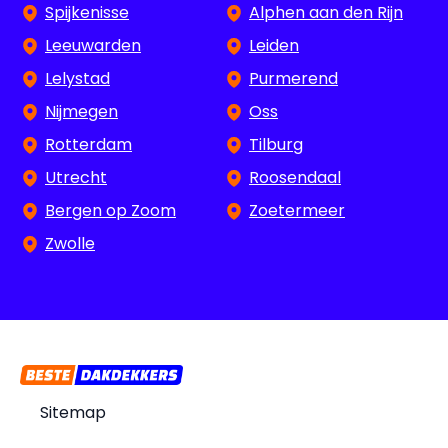
Spijkenisse
Alphen aan den Rijn
Leeuwarden
Leiden
Lelystad
Purmerend
Nijmegen
Oss
Rotterdam
Tilburg
Utrecht
Roosendaal
Bergen op Zoom
Zoetermeer
Zwolle
Sitemap