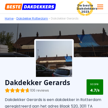
De beste
Dakdekkers
2023
Home
»
Dakdekker Rotterdam
»
Dakdekker Gerards
Voor dakdekkersbedrijven
Dakdekker Gerards
score
4.7
106 reviews
/5
Dakdekker Gerards is een dakdekker in Rotterdam
geregistreerd aan het adres Blaak 520, 3011 TA