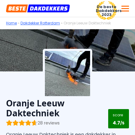
De beste
Dakdekkers
2023
Home
»
Dakdekker Rotterdam
»
Oranje Leeuw Daktechniek
Voor dakdekkersbedrijven
Oranje Leeuw
Daktechniek
score
4.7
28 reviews
/5
Oranje Leeuw Daktechniek is een dakdekker in