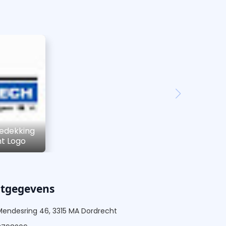
edekking
ht Logo
ctgegevens
Mendesring 46, 3315 MA Dordrecht