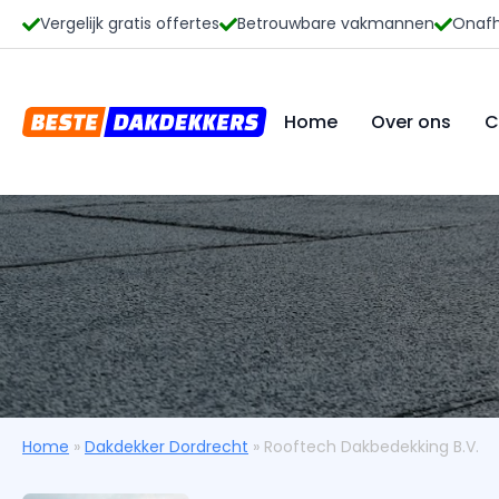
Vergelijk gratis offertes
Betrouwbare vakmannen
Onafh
Home
Over ons
C
Home
»
Dakdekker Dordrecht
»
Rooftech Dakbedekking B.V.