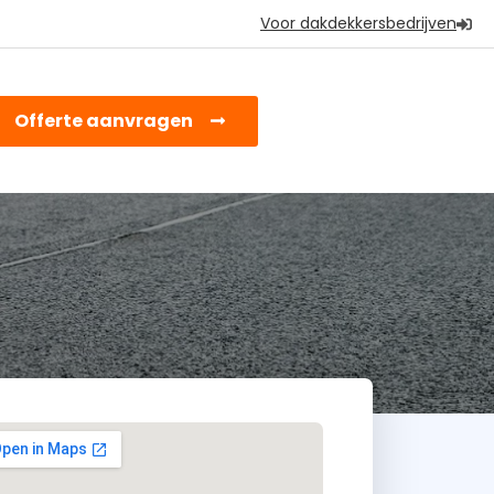
Voor dakdekkersbedrijven
earch
Offerte aanvragen
or