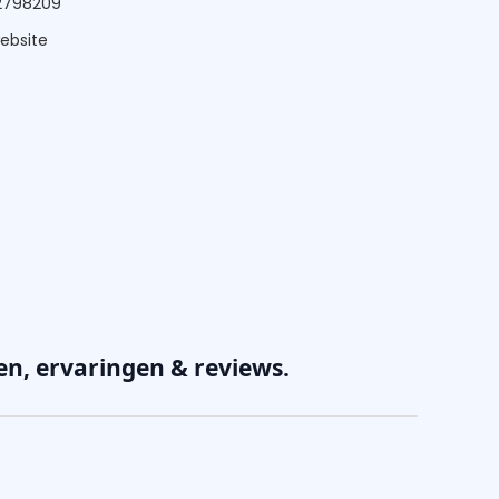
22798209
website
n, ervaringen & reviews.