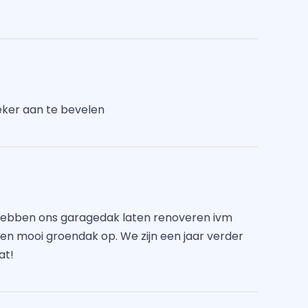
Zeker aan te bevelen
 hebben ons garagedak laten renoveren ivm
een mooi groendak op. We zijn een jaar verder
at!