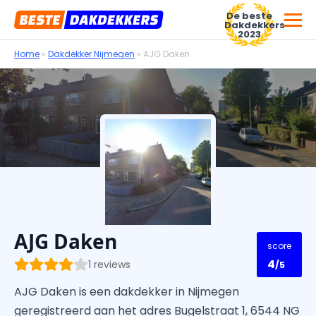
De beste
Dakdekkers
2023
Home
»
Dakdekker Nijmegen
»
AJG Daken
Voor dakdekkersbedrijven
AJG Daken
score
4
1 reviews
/5
AJG Daken is een dakdekker in Nijmegen
geregistreerd aan het adres Bugelstraat 1, 6544 NG