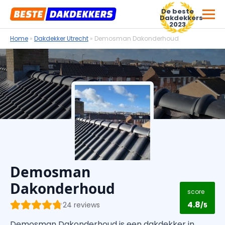
De beste
Dakdekkers
2023
Home
»
Dakdekker Utrecht
»
Demosman Dakonderhoud
Voor dakdekkersbedrijven
Demosman
Dakonderhoud
score
4.8
24 reviews
/5
Demosman Dakonderhoud is een dakdekker in