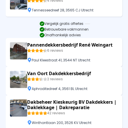
4 reviews
Tennesseedreef 28, 3565 CJ Utrecht
Vergelijk gratis offertes
Betrouwbare vakmannen
Onafhankelijk advies
Pannendekkersbedrijf René Weingart
6 reviews
Paul Kleestraat 41, 3544 NT Utrecht
Van Oort Dakdekkersbedrijf
2 reviews
Aphroditedreef 4, 3561 BL Utrecht
Dakbeheer Kieskeurig BV Dakdekkers |
Daklekkage | Dakreparatie
42 reviews
Winthontlaan 200, 3526 KV Utrecht