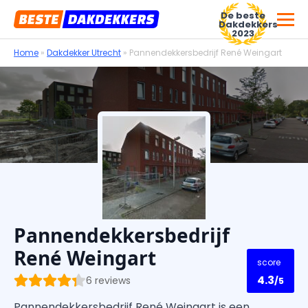
De beste
Dakdekkers
2023
Home
»
Dakdekker Utrecht
»
Pannendekkersbedrijf René Weingart
Voor dakdekkersbedrijven
Pannendekkersbedrijf
René Weingart
score
4.3
6 reviews
/5
Pannendekkersbedrijf René Weingart is een