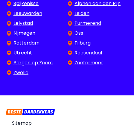
Spijkenisse
Alphen aan den Rijn
Leeuwarden
Leiden
Lelystad
Purmerend
Nijmegen
Oss
Rotterdam
Tilburg
Utrecht
Roosendaal
Bergen op Zoom
Zoetermeer
Zwolle
Sitemap