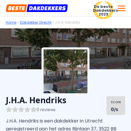
De beste
Dakdekkers
2023
Home
»
Dakdekker Utrecht
»
J.H.A. Hendriks
Voor dakdekkersbedrijven
J.H.A. Hendriks
score
0
0 reviews
/5
J.H.A. Hendriks is een dakdekker in Utrecht
geregistreerd aan het adres Rijnlaan 37, 3522 BB