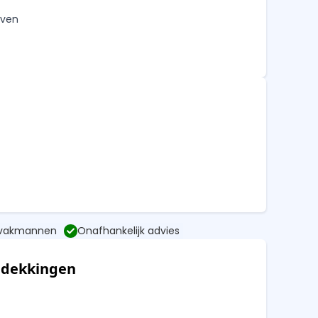
oven
 vakmannen
Onafhankelijk advies
edekkingen