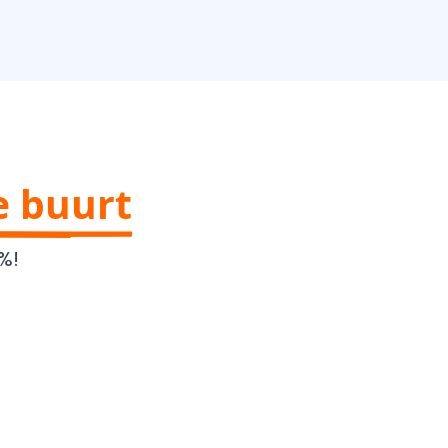
e buurt
%!