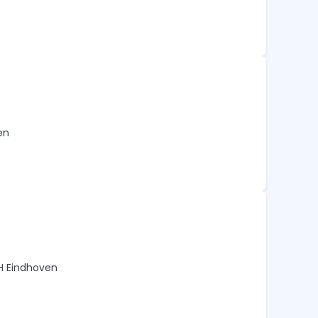
en
H Eindhoven