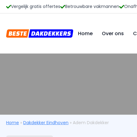
Vergelijk gratis offertes
Betrouwbare vakmannen
Onafh
Home
Over ons
C
Home
»
Dakdekker Eindhoven
»
Adem Dakdekker