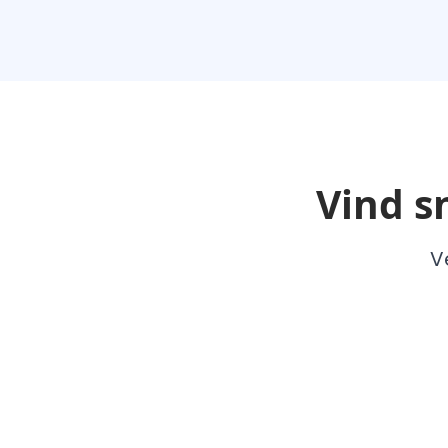
Vind s
V