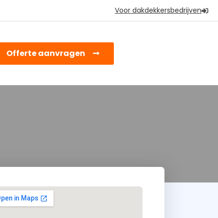
Voor dakdekkersbedrijven
earch
Offerte aanvragen
or