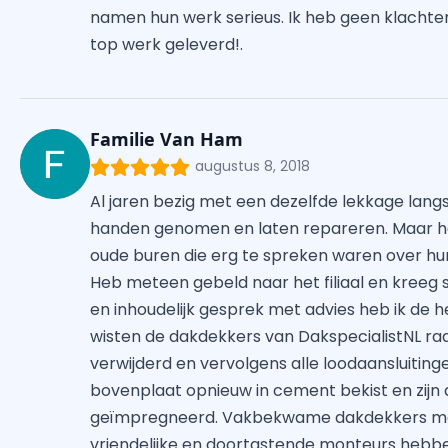
namen hun werk serieus. Ik heb geen klachte
top werk geleverd!.
Familie Van Ham
augustus 8, 2018
Al jaren bezig met een dezelfde lekkage langs
handen genomen en laten repareren. Maar he
oude buren die erg te spreken waren over hun 
Heb meteen gebeld naar het filiaal en kreeg s
en inhoudelijk gesprek met advies heb ik de
wisten de dakdekkers van DakspecialistNL raa
verwijderd en vervolgens alle loodaansluitin
bovenplaat opnieuw in cement bekist en zij
geïmpregneerd. Vakbekwame dakdekkers met
vriendelijke en doortastende monteurs hebbe