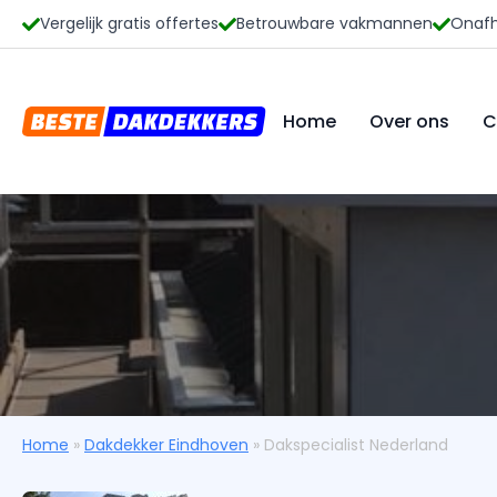
Vergelijk gratis offertes
Betrouwbare vakmannen
Onafh
Home
Over ons
C
Home
»
Dakdekker Eindhoven
»
Dakspecialist Nederland