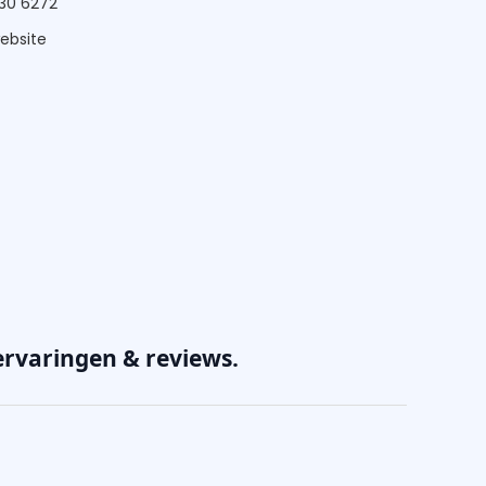
130 6272
website
ervaringen & reviews.