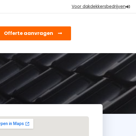
Voor dakdekkersbedrijven
earch
Offerte aanvragen
or